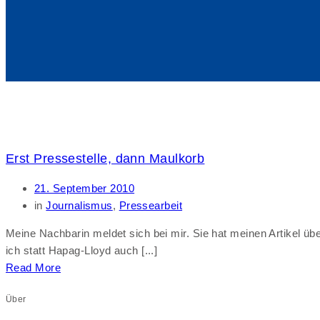
Erst Pressestelle, dann Maulkorb
21. September 2010
in
Journalismus
,
Pressearbeit
Meine Nachbarin meldet sich bei mir. Sie hat meinen Artikel üb
ich statt Hapag-Lloyd auch [...]
Read More
Über