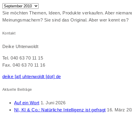
Archive
Sie möchten Themen, Ideen, Produkte verkaufen. Aber niemand h
Meinungsmachern? Sie sind das Original. Aber wer kennt es?
Kontakt
Deike Uhtenwoldt
Tel. 040 63 70 11 15
Fax. 040 63 70 11 16
deike [at] uhtenwoldt [dot] de
Aktuelle Beiträge
Auf ein Wort
1. Juni 2026
NI, KI & Co.: Natürliche Intelligenz ist gefragt
16. März 20