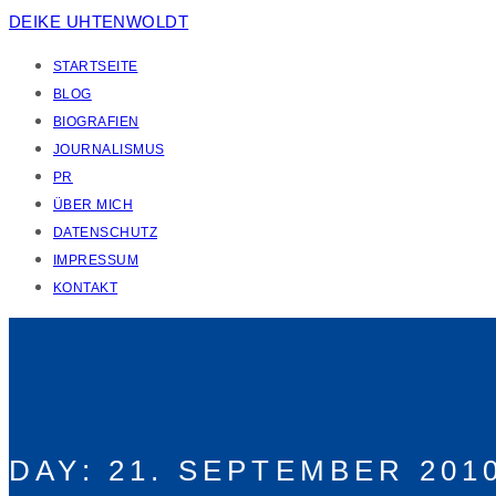
DEIKE UHTENWOLDT
STARTSEITE
BLOG
BIOGRAFIEN
JOURNALISMUS
PR
ÜBER MICH
DATENSCHUTZ
IMPRESSUM
KONTAKT
DAY:
21. SEPTEMBER 201