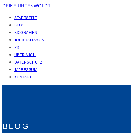
DEIKE UHTENWOLDT
STARTSEITE
BLOG
BIOGRAFIEN
JOURNALISMUS
PR
ÜBER MICH
DATENSCHUTZ
IMPRESSUM
KONTAKT
BLOG