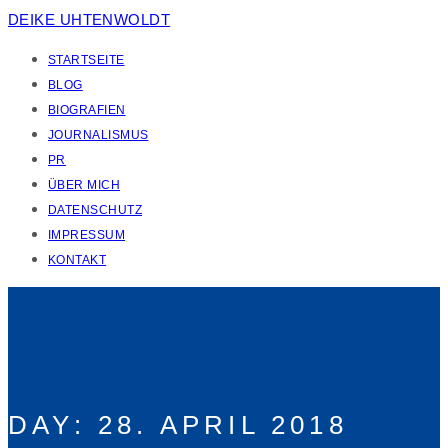
DEIKE UHTENWOLDT
STARTSEITE
BLOG
BIOGRAFIEN
JOURNALISMUS
PR
ÜBER MICH
DATENSCHUTZ
IMPRESSUM
KONTAKT
DAY:
28. APRIL 2018