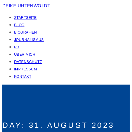
DEIKE UHTENWOLDT
STARTSEITE
BLOG
BIOGRAFIEN
JOURNALISMUS
PR
ÜBER MICH
DATENSCHUTZ
IMPRESSUM
KONTAKT
DAY:
31. AUGUST 2023