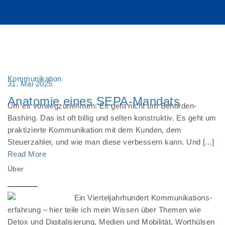
Kommunikation
31. Mai 2025
Anatomie eines SEPA-Mandats
Um es vorwegzunehmen: Es geht nicht um Behörden-
Bashing. Das ist oft billig und selten konstruktiv. Es geht um
praktizierte Kommunikation mit dem Kunden, dem
Steuerzahler, und wie man diese verbessern kann. Und [...]
Read More
Über
Ein Vierteljahrhundert Kommunikations-
erfahrung – hier teile ich mein Wissen über Themen wie
Detox und Digitalisierung, Medien und Mobilität, Worthülsen