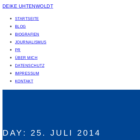
DEIKE UHTENWOLDT
STARTSEITE
BLOG
BIOGRAFIEN
JOURNALISMUS
PR
ÜBER MICH
DATENSCHUTZ
IMPRESSUM
KONTAKT
DAY:
25. JULI 2014