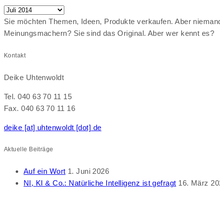
Archive
Sie möchten Themen, Ideen, Produkte verkaufen. Aber niemand h
Meinungsmachern? Sie sind das Original. Aber wer kennt es?
Kontakt
Deike Uhtenwoldt
Tel. 040 63 70 11 15
Fax. 040 63 70 11 16
deike [at] uhtenwoldt [dot] de
Aktuelle Beiträge
Auf ein Wort
1. Juni 2026
NI, KI & Co.: Natürliche Intelligenz ist gefragt
16. März 20