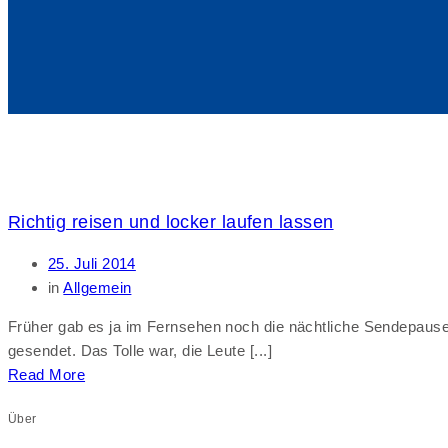
Richtig reisen und locker laufen lassen
25. Juli 2014
in
Allgemein
Früher gab es ja im Fernsehen noch die nächtliche Sendepau
gesendet. Das Tolle war, die Leute [...]
Read More
Über