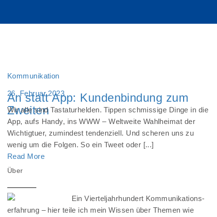
Kommunikation
26. Februar 2023
An statt App: Kundenbindung zum
Zweiten
Wir alle sind Tastaturhelden. Tippen schmissige Dinge in die
App, aufs Handy, ins WWW – Weltweite Wahlheimat der
Wichtigtuer, zumindest tendenziell. Und scheren uns zu
wenig um die Folgen. So ein Tweet oder [...]
Read More
Über
Ein Vierteljahrhundert Kommunikations-
erfahrung – hier teile ich mein Wissen über Themen wie